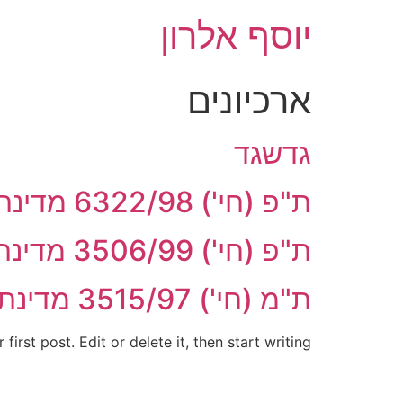
לג
יוסף אלרון
תוכן
ארכיונים
גדשגד
ת"פ (חי') 6322/98 מדינת ישראל נ' מדלג', פ"ד תשס(3) 828
ת"פ (חי') 3506/99 מדינת ישראל נ' אלמליח, פ"ד תשס(3) 289
ת"מ (חי') 3515/97‏ מדינת ישראל נ' קריכלי, פ"ד תשנז(4) 495
rst post. Edit or delete it, then start writing!